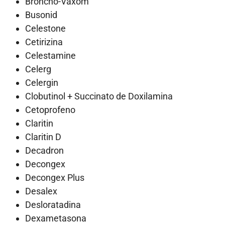
Broncho-Vaxom
Busonid
Celestone
Cetirizina
Celestamine
Celerg
Celergin
Clobutinol + Succinato de Doxilamina
Cetoprofeno
Claritin
Claritin D
Decadron
Decongex
Decongex Plus
Desalex
Desloratadina
Dexametasona