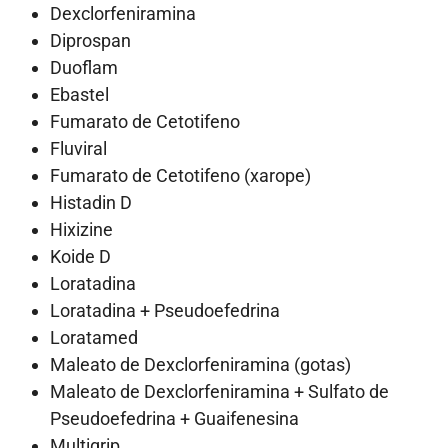
Dexclorfeniramina
Diprospan
Duoflam
Ebastel
Fumarato de Cetotifeno
Fluviral
Fumarato de Cetotifeno (xarope)
Histadin D
Hixizine
Koide D
Loratadina
Loratadina + Pseudoefedrina
Loratamed
Maleato de Dexclorfeniramina (gotas)
Maleato de Dexclorfeniramina + Sulfato de
Pseudoefedrina + Guaifenesina
Multigrip