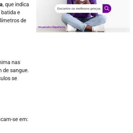
ca
, que indica
 batida e
ilímetros de
ínima nas
m de sangue.
culos se
ficam-se em: