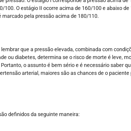
 de pressão. O estágio I corresponde à pressão acima de
0/100. O estágio II ocorre acima de 160/100 e abaixo de
I é marcado pela pressão acima de 180/110.
e lembrar que a pressão elevada, combinada com condi
de ou diabetes, determina se o risco de morte é leve, mo
. Portanto, o assunto é bem sério e é necessário saber q
pertensão arterial, maiores são as chances de o paciente 
são definidos da seguinte maneira: