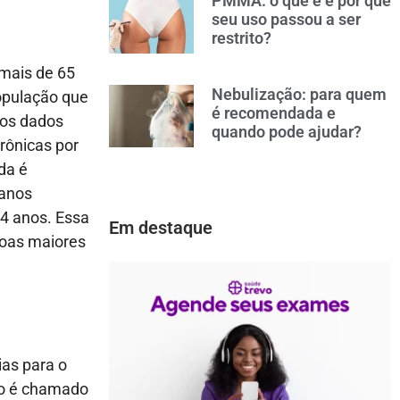
PMMA: o que é e por que
seu uso passou a ser
restrito?
 mais de 65
Nebulização: para quem
opulação que
é recomendada e
vos dados
quando pode ajudar?
rônicas por
da é
 anos
64 anos. Essa
Em destaque
soas maiores
ias para o
sso é chamado