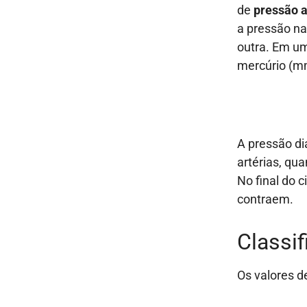
de
pressão ar
a pressão na
outra. Em um
mercúrio (m
A pressão dia
artérias, q
No final do c
contraem.
Classi
Os valores d