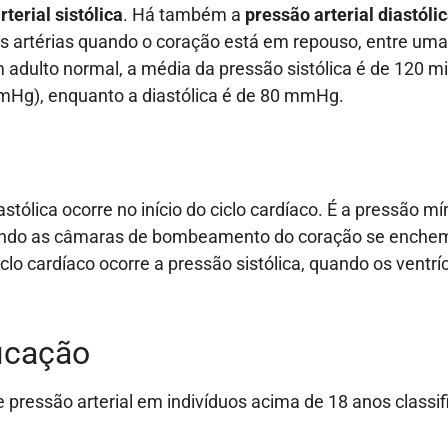
terial sistólica
. Há também a
pressão arterial diastóli
s artérias quando o coração está em repouso, entre uma
 adulto normal, a média da pressão sistólica é de 120 m
mHg), enquanto a diastólica é de 80 mmHg.
stólica ocorre no início do ciclo cardíaco. É a pressão m
uando as câmaras de bombeamento do coração se enche
iclo cardíaco ocorre a pressão sistólica, quando os ventrí
ficação
e pressão arterial em indivíduos acima de 18 anos classi