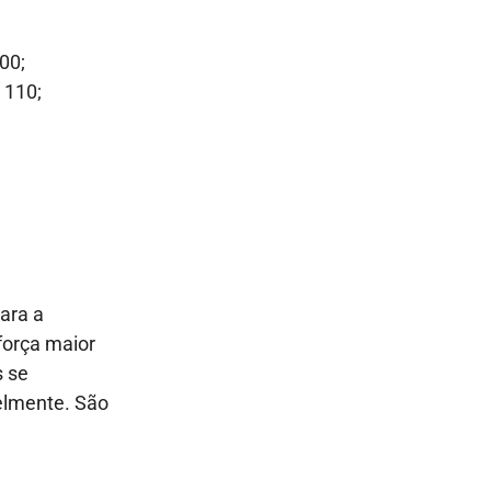
00;
 110;
ara a
força maior
s se
elmente. São