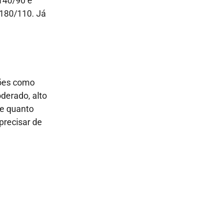
 140/90 e
 180/110. Já
ções como
derado, alto
ue quanto
precisar de