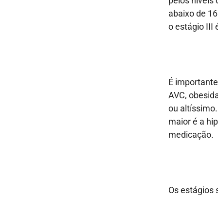
pelos níveis
abaixo de 16
o estágio II
É important
AVC, obesida
ou altíssimo
maior é a hi
medicação.
Os estágios 