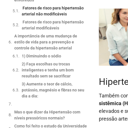
Fatores de risco para hipertensão
arterial não modificáveis
Fatores de risco para hipertensão
arterial modificáveis
A importância de uma mudança de
estilo de vida para a prevenção e
controle da hipertensão arterial
1) Diminuindo o sódio
2) Faça escolhas ou trocas
inteligentes e tenha um bom
resultado sem se sacrificar
Hiperte
3) Aumente o teor de cálcio,
potássio, magnésio e fibras no seu
Também conh
dia a dia:
sistêmica (
elevados e s
Mas o que dizer da Hipertensão com
níveis pressóricos normais?
pressão arte
Como foi feito o estudo da Universidade