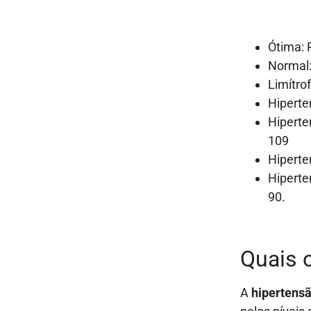
Ótima: 
Normal:
Limítro
Hiperte
Hiperte
109
Hiperte
Hiperten
90.
Quais 
A
hipertensã