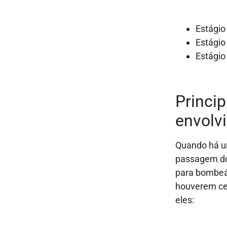
Estágio
Estágio
Estágio
Princip
envolv
Quando há u
passagem do 
para bombeá-
houverem ce
eles: