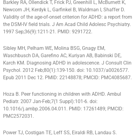
Barkley RA, Ollendick T, Frick PJ, Greenhill L, McBurnett K,
Newcorn JH, Kerdyk L, Garfinkel B, Waldman I, Shaffer D.
Validity of the age-of-onset criterion for ADHD: a report from
the DSM-IV field trials. J Am Acad Child Adolesc Psychiatry.
1997 Sep;36(9):1211-21. PMID: 9291722.
Sibley MH, Pelham WE, Molina BSG, Gnagy EM,
Waschbusch DA, Garefino AC, Kuriyan AB, Babinski DE,
Karch KM. Diagnosing ADHD in adolescence. J Consult Clin
Psychol. 2012 Feb;80(1):139-150. doi: 10.1037/a0026577.
Epub 2011 Dec 12. PMID: 22148878; PMCID: PMC4085687.
Hoza B. Peer functioning in children with ADHD. Ambul
Pediatr. 2007 Jan-Feb;7(1 Suppl):101-6. doi:
10.1016/j.ambp.2006.04.011. PMID: 17261489; PMCID:
PMC2572031.
Power TJ, Costigan TE, Leff SS, Eiraldi RB, Landau S.