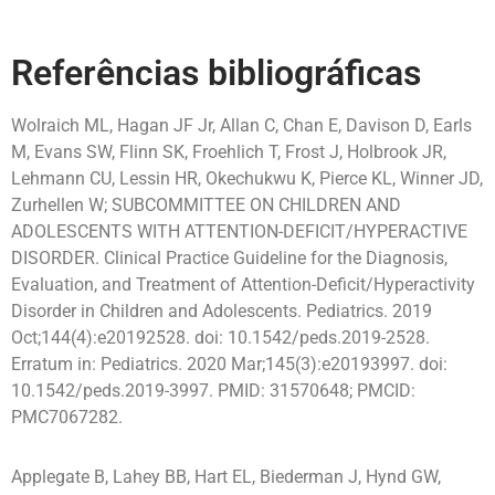
Referências bibliográficas
Wolraich ML, Hagan JF Jr, Allan C, Chan E, Davison D, Earls
M, Evans SW, Flinn SK, Froehlich T, Frost J, Holbrook JR,
Lehmann CU, Lessin HR, Okechukwu K, Pierce KL, Winner JD,
Zurhellen W; SUBCOMMITTEE ON CHILDREN AND
ADOLESCENTS WITH ATTENTION-DEFICIT/HYPERACTIVE
DISORDER. Clinical Practice Guideline for the Diagnosis,
Evaluation, and Treatment of Attention-Deficit/Hyperactivity
Disorder in Children and Adolescents. Pediatrics. 2019
Oct;144(4):e20192528. doi: 10.1542/peds.2019-2528.
Erratum in: Pediatrics. 2020 Mar;145(3):e20193997. doi:
10.1542/peds.2019-3997. PMID: 31570648; PMCID:
PMC7067282.
Applegate B, Lahey BB, Hart EL, Biederman J, Hynd GW,