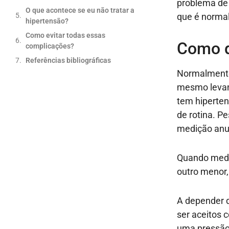
problema de 
O que acontece se eu não tratar a
que é norma
hipertensão?
Como evitar todas essas
Como d
complicações?
Referências bibliográficas
Normalmente 
mesmo levand
tem hiperte
de rotina. P
medição anu
Quando medim
outro menor,
A depender d
ser aceitos 
uma pressão 