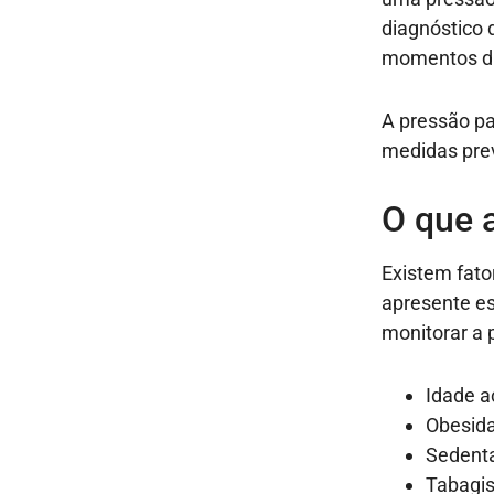
diagnóstico 
momentos di
A pressão pa
medidas pre
O que 
Existem fato
apresente ess
monitorar a 
Idade a
Obesid
Sedent
Tabagi