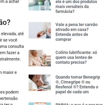
em a achar
ele é um dos produtos
mais versáteis da
farmácia?
ão?
Vale a pena ter carvão
ativado em casa?
 elevada, até
Entenda antes de
comprar
r se você
uma consulta
Colírio lubrificante: só
em fazer a
quem usa lentes de
stralmente.
contato precisa?
m maior e
Quando tomar Benegrip
®, Cimegripe ® ou
Resfenol ®? Entenda o
papel de cada um
ntes podem
ipertensão
a ter o
PMMA: o que é e por que