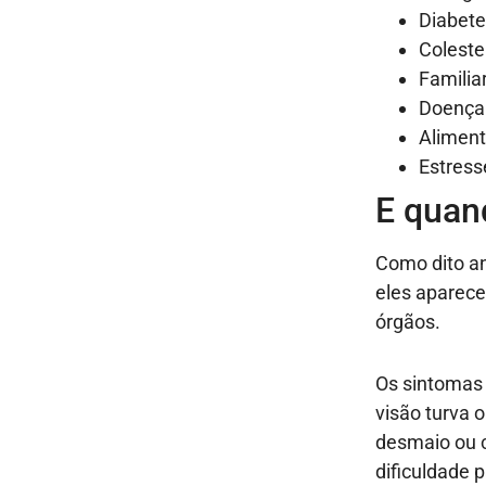
Diabet
Colester
Familia
Doença 
Aliment
Estress
E quan
Como dito an
eles aparece
órgãos.
Os sintomas
visão turva 
desmaio ou 
dificuldade p