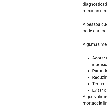
diagnosticad
medidas nece
A pessoa que
pode dar tod
Algumas medi
Adotar 
intensi
Parar d
Reduzir
Ter uma
Evitar 
Alguns alim
mortadela lin