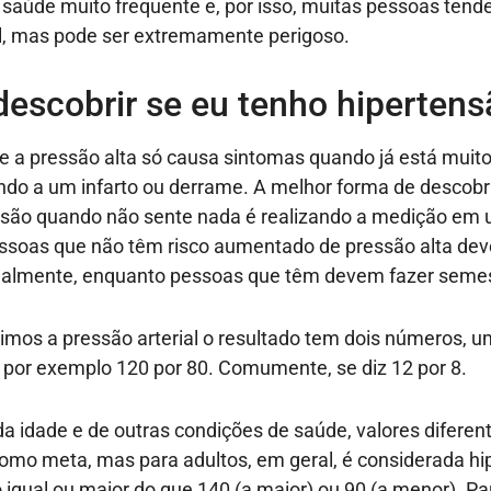
saúde muito frequente e, por isso, muitas pessoas tend
l, mas pode ser extremamente perigoso.
escobrir se eu tenho hipertens
a pressão alta só causa sintomas quando já está muito
o a um infarto ou derrame. A melhor forma de descobri
nsão quando não sente nada é realizando a medição em 
essoas que não têm risco aumentado de pressão alta dev
almente, enquanto pessoas que têm devem fazer seme
os a pressão arterial o resultado tem dois números, u
 por exemplo 120 por 80. Comumente, se diz 12 por 8.
a idade e de outras condições de saúde, valores difere
como meta, mas para adultos, em geral, é considerada h
igual ou maior do que 140 (a maior) ou 90 (a menor). Par