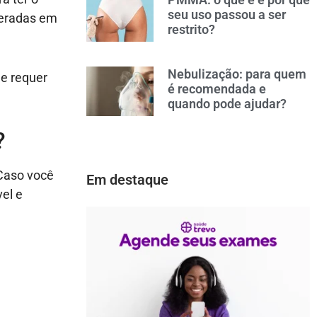
seu uso passou a ser
lteradas em
restrito?
Nebulização: para quem
 e requer
é recomendada e
quando pode ajudar?
?
Caso você
Em destaque
vel e