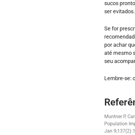
sucos pronto
ser evitados
Se for presc
recomendado.
por achar qu
até mesmo se
seu acompan
Lembre-se: o
Referên
Muntner P, Car
Population Im
Jan 9;137(2):