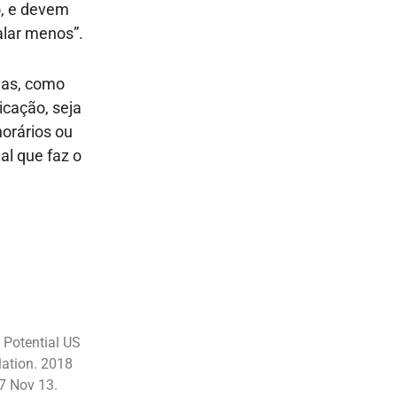
o, e devem
alar menos”.
dias, como
cação, seja
horários ou
al que faz o
 Potential US
lation. 2018
7 Nov 13.