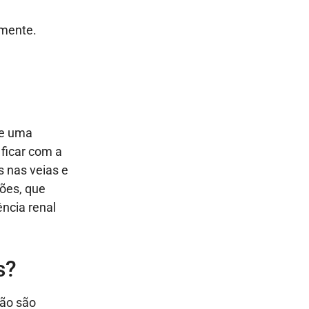
amente.
de uma
 ficar com a
s nas veias e
ções, que
ência renal
s?
são são