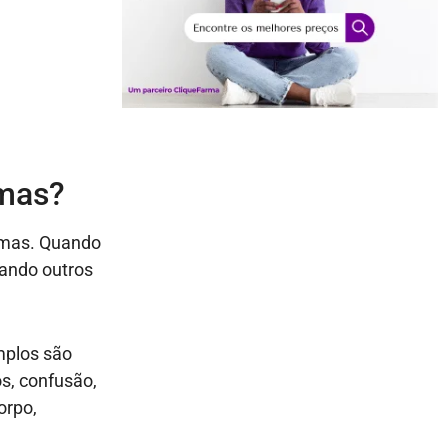
omas?
omas. Quando
tando outros
mplos são
os, confusão,
orpo,