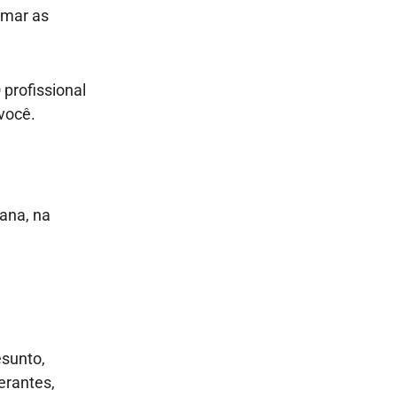
omar as
profissional
 você.
mana, na
sunto,
gerantes,