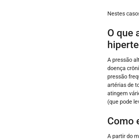
Nestes casos
O que a
hipert
A pressão al
doença crôni
pressão freq
artérias de 
atingem vári
(que pode le
Como e
A partir do 