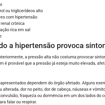
es
ol ou triglicerídeos alto
res com hipertensão
renal crônica
ação rica em sal
e
do a hipertensão provoca sint
teriormente, a pressão alta não costuma provocar sint
m é provável que a pressão já esteja muito elevada, afe
 apresentados dependem do órgão afetado. Alguns exe
ou alterada, dor no peito, dor de cabeça, náuseas e vômit
convulsão, fraqueza ou dormência em um dos lados do c
ara falar ou respirar.