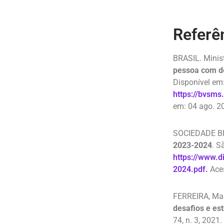
Referên
BRASIL. Minis
pessoa com do
Disponível em
https://bvsms
em: 04 ago. 2
SOCIEDADE B
2023-2024
. S
https://www.d
2024.pdf.
Aces
FERREIRA, Marí
desafios e es
74, n. 3, 2021