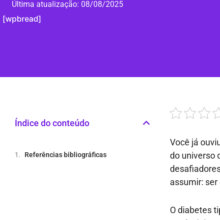
Última atualização:
08/08/2025
[wpbread]
Índice do conteúdo
Você já ouvi
do universo 
Referências bibliográficas
desafiadore
assumir: ser 
O diabetes t