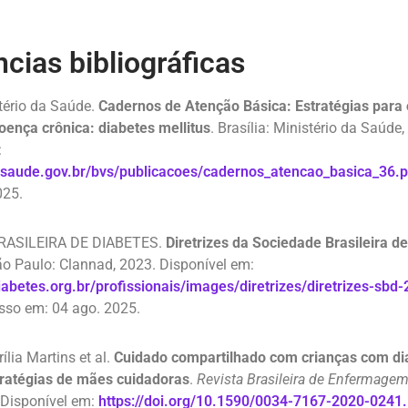
cias bibliográficas
tério da Saúde.
Cadernos de Atenção Básica: Estratégias para 
ença crônica: diabetes mellitus
. Brasília: Ministério da Saúde,
:
.saude.gov.br/bvs/publicacoes/cadernos_atencao_basica_36.p
025.
RASILEIRA DE DIABETES.
Diretrizes da Sociedade Brasileira d
ão Paulo: Clannad, 2023. Disponível em:
iabetes.org.br/profissionais/images/diretrizes/diretrizes-sbd
so em: 04 ago. 2025.
lia Martins et al.
Cuidado compartilhado com crianças com dia
tratégias de mães cuidadoras
.
Revista Brasileira de Enfermage
. Disponível em:
https://doi.org/10.1590/0034-7167-2020-0241