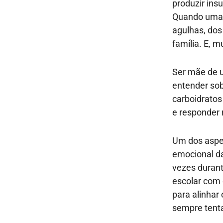
produzir ins
Quando uma 
agulhas, dos
família. E, 
Ser mãe de u
entender sob
carboidratos 
e responder 
Um dos aspec
emocional da
vezes durant
escolar com 
para alinhar
sempre tenta