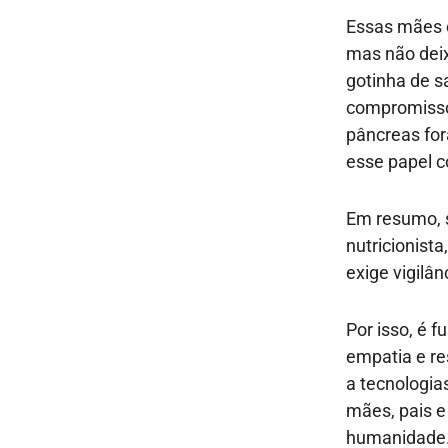
Essas mães c
mas não deix
gotinha de s
compromisso 
pâncreas for
esse papel 
Em resumo, 
nutricionist
exige vigilâ
Por isso, é 
empatia e re
a tecnologia
mães, pais e
humanidade