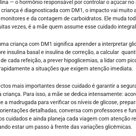
ulina — o hormônio responsável por controlar o açúcar no
criança é diagnosticada com DM1, o impacto vai muito 
 monitores e da contagem de carboidratos. Ele muda toda
muitas vezes, é a mãe quem assume esse cuidado integral
ma criança com DM1 significa aprender a interpretar gli
re insulina basal e insulina de correção, a calcular quan
de cada refeição, a prever hipoglicemias, a lidar com pic
rapidamente a situações que exigem atenção imediata.
tos mais importantes desse cuidado é garantir a segura
 criança. Para isso, a mãe se dedica intensamente: acor
e a madrugada para verificar os níveis de glicose, prepar
orientações detalhadas, conversa com professores e fun
 os cuidados e ainda planeja cada viagem com atenção 
ndo estar um passo à frente das variações glicêmicas.