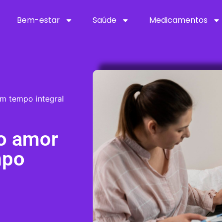
Bem-estar
Saúde
Medicamentos
m tempo integral
o amor
mpo