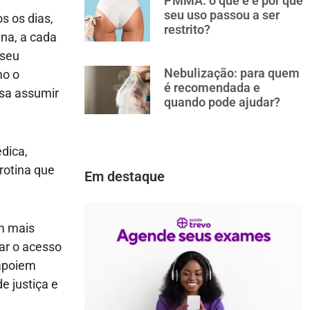
PMMA: o que é e por que
seu uso passou a ser
s os dias,
restrito?
ina, a cada
 seu
Nebulização: para quem
mo o
é recomendada e
ssa assumir
quando pode ajudar?
dica,
rotina que
Em destaque
m mais
ar o acesso
 apoiem
e justiça e