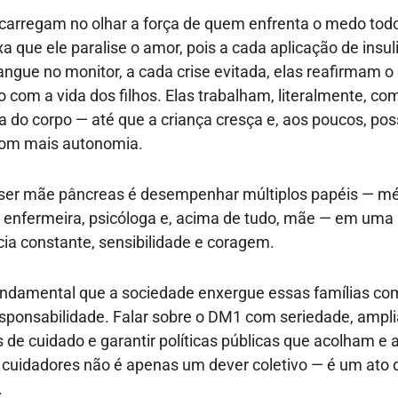
arregam no olhar a força de quem enfrenta o medo todo
a que ele paralise o amor, pois a cada aplicação de insul
angue no monitor, a cada crise evitada, elas reafirmam o
com a vida dos filhos. Elas trabalham, literalmente, co
a do corpo — até que a criança cresça e, aos poucos, po
com mais autonomia.
ser mãe pâncreas é desempenhar múltiplos papéis — mé
a, enfermeira, psicóloga e, acima de tudo, mãe — em uma 
ncia constante, sensibilidade e coragem.
fundamental que a sociedade enxergue essas famílias co
sponsabilidade. Falar sobre o DM1 com seriedade, ampli
s de cuidado e garantir políticas públicas que acolham e
 cuidadores não é apenas um dever coletivo — é um ato d
.