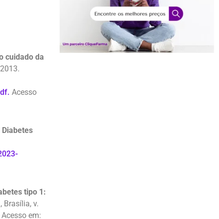
o cuidado da
 2013.
df.
Acesso
e Diabetes
-2023-
betes tipo 1:
m
, Brasília, v.
.
Acesso em: