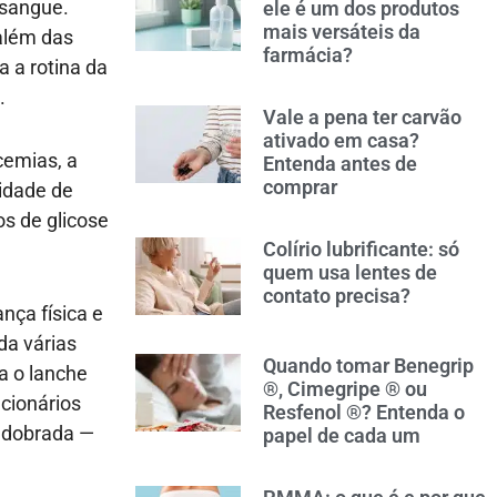
 sangue.
ele é um dos produtos
mais versáteis da
além das
farmácia?
 a rotina da
.
Vale a pena ter carvão
ativado em casa?
cemias, a
Entenda antes de
comprar
tidade de
os de glicose
Colírio lubrificante: só
quem usa lentes de
contato precisa?
nça física e
da várias
Quando tomar Benegrip
a o lanche
®, Cimegripe ® ou
cionários
Resfenol ®? Entenda o
redobrada —
papel de cada um