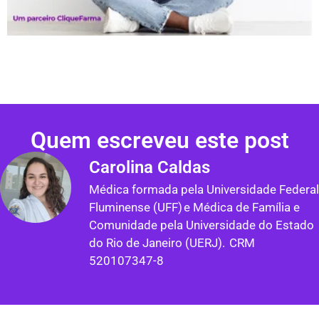
Quem escreveu este post
Carolina Caldas
Médica formada pela Universidade Federal
Fluminense (UFF) e Médica de Família e
Comunidade pela Universidade do Estado
do Rio de Janeiro (UERJ). CRM
520107347-8