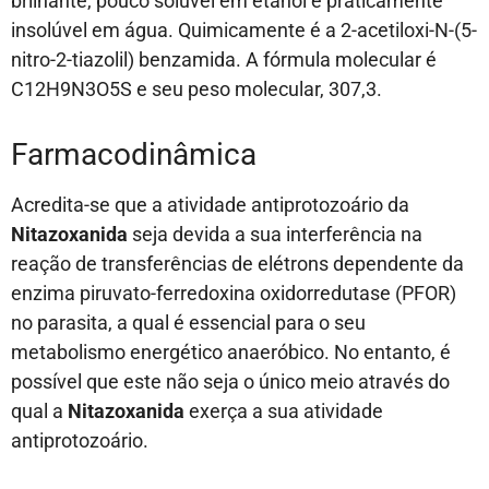
brilhante, pouco solúvel em etanol e praticamente
insolúvel em água. Quimicamente é a 2-acetiloxi-N-(5-
nitro-2-tiazolil) benzamida. A fórmula molecular é
C12H9N3O5S e seu peso molecular, 307,3.
Farmacodinâmica
Acredita-se que a atividade antiprotozoário da
Nitazoxanida
seja devida a sua interferência na
reação de transferências de elétrons dependente da
enzima piruvato-ferredoxina oxidorredutase (PFOR)
no parasita, a qual é essencial para o seu
metabolismo energético anaeróbico. No entanto, é
possível que este não seja o único meio através do
qual a
Nitazoxanida
exerça a sua atividade
antiprotozoário.