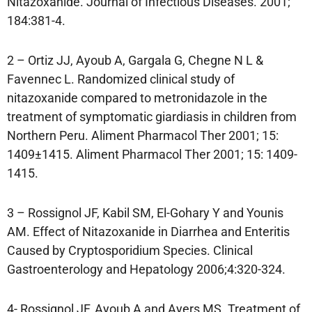
Nitazoxanide. Journal of Infectious Diseases. 2001;
184:381-4.
2 – Ortiz JJ, Ayoub A, Gargala G, Chegne N L &
Favennec L. Randomized clinical study of
nitazoxanide compared to metronidazole in the
treatment of symptomatic giardiasis in children from
Northern Peru. Aliment Pharmacol Ther 2001; 15:
1409±1415. Aliment Pharmacol Ther 2001; 15: 1409-
1415.
3 – Rossignol JF, Kabil SM, El-Gohary Y and Younis
AM. Effect of Nitazoxanide in Diarrhea and Enteritis
Caused by Cryptosporidium Species. Clinical
Gastroenterology and Hepatology 2006;4:320-324.
4- Rossignol JF, Ayoub A and Ayers MS. Treatment of