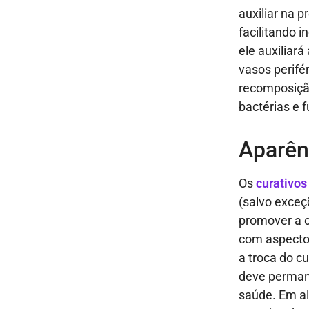
auxiliar na 
facilitando 
ele auxiliar
vasos perifé
recomposição
bactérias e 
Aparên
Os
curativos
(salvo exceç
promover a co
com aspecto
a troca do c
deve perman
saúde. Em al