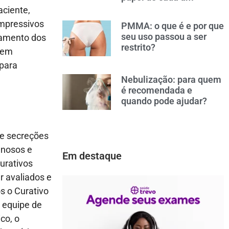
aciente,
ompressivos
PMMA: o que é e por que
seu uso passou a ser
hamento dos
restrito?
e em
 para
Nebulização: para quem
é recomendada e
quando pode ajudar?
de secreções
enosos e
Em destaque
Curativos
 avaliados e
s o Curativo
 equipe de
co, o