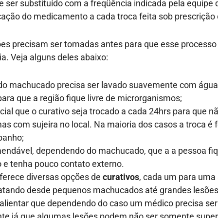
e ser substituído com a freqüência indicada pela equipe 
cação do medicamento a cada troca feita sob prescrição 
es precisam ser tomadas antes para que esse processo
ia. Veja alguns deles abaixo:
 do machucado precisa ser lavado suavemente com água
para que a região fique livre de microrganismos;
cial que o curativo seja trocado a cada 24hrs para que n
as com sujeira no local. Na maioria dos casos a troca é 
banho;
endável, dependendo do machucado, que a a pessoa fi
 e tenha pouco contato externo.
ferece diversas opções de
curativos
, cada um para uma 
tratando desde pequenos machucados até grandes lesões
alientar que dependendo do caso um médico precisa ser
e já que algumas lesões podem não ser somente superf