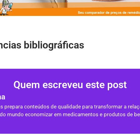
cias bibliográficas
Quem escreveu este post
ma
as prepara conteúdos de qualidade para transformar a rela
todo mundo economizar em medicamentos e produtos de bel