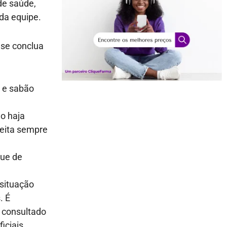
de saúde,
da equipe.
 se conclua
 e sabão
ão haja
feita sempre
que de
situação
. É
 consultado
iciais.