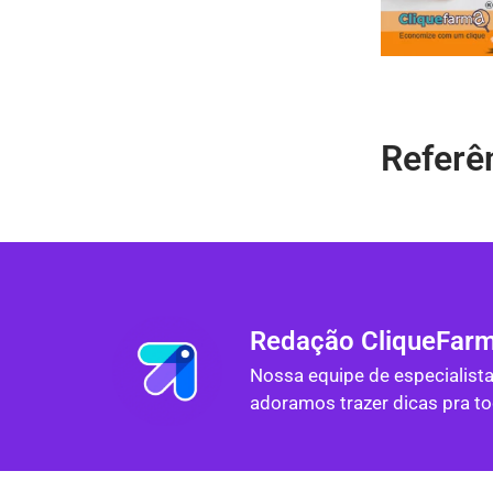
Referên
Redação CliqueFar
Nossa equipe de especialist
adoramos trazer dicas pra 