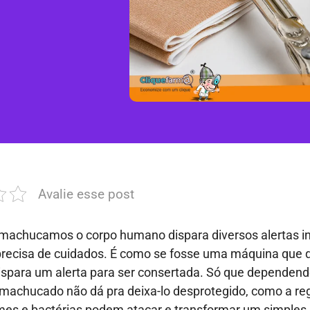
Avalie esse post
machucamos o corpo humano dispara diversos alertas i
precisa de cuidados. É como se fosse uma máquina que
spara um alerta para ser consertada. Só que dependend
achucado não dá pra deixa-lo desprotegido, como a reg
mes e bactérias podem atacar e transformar um simple