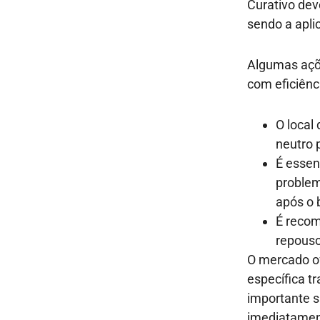
Curativo dev
sendo a apli
Algumas açõ
com eficiênc
O local
neutro 
É essen
problem
após o 
É recom
repouso
O mercado o
específica 
importante s
imediatament