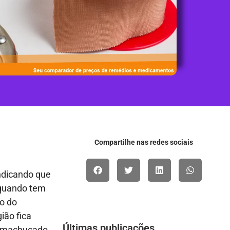
Compartilhe nas redes sociais
ndicando que
 quando tem
o do
ião fica
Últimas publicações
s machucado