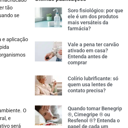
er tão
Soro fisiológico: por que
quando se
ele é um dos produtos
mais versáteis da
farmácia?
a e aplicação
Vale a pena ter carvão
pida
ativado em casa?
oorganismos
Entenda antes de
comprar
Colírio lubrificante: só
quem usa lentes de
contato precisa?
Quando tomar Benegrip
o ambiente. O
®, Cimegripe ® ou
al, e
Resfenol ®? Entenda o
tivo será
papel de cada um