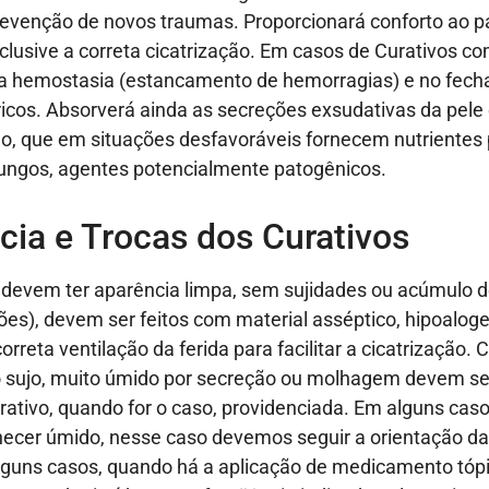
prevenção de novos traumas. Proporcionará conforto ao p
inclusive a correta cicatrização. Em casos de Curativos c
á a hemostasia (estancamento de hemorragias) e no fec
ricos. Absorverá ainda as secreções exsudativas da pel
, que em situações desfavoráveis fornecem nutrientes
fungos, agentes potencialmente patogênicos.
cia e Trocas dos Curativos
devem ter aparência limpa, sem sujidades ou acúmulo 
ões), devem ser feitos com material asséptico, hipoalog
rreta ventilação da ferida para facilitar a cicatrização. 
 sujo, muito úmido por secreção ou molhagem devem ser
urativo, quando for o caso, providenciada. Em alguns caso
ecer úmido, nesse caso devemos seguir a orientação da
guns casos, quando há a aplicação de medicamento tópi