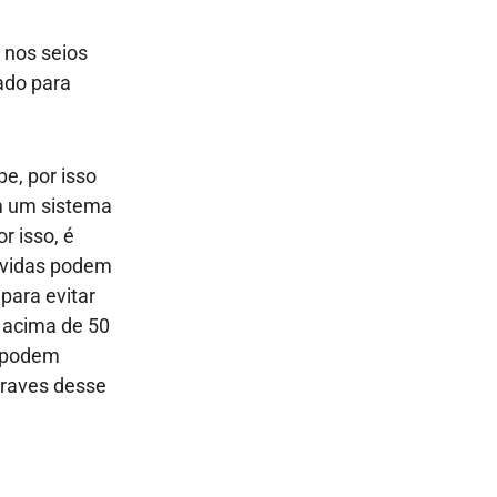
 nos seios
ado para
e, por isso
m um sistema
r isso, é
ávidas podem
para evitar
s acima de 50
e podem
graves desse