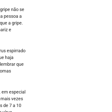
 gripe não se
ma pessoa a
que a gripe.
ariz e
rus espirrado
ue haja
 lembrar que
ntomas
, em especial
a mais vezes
s de 7 a 10