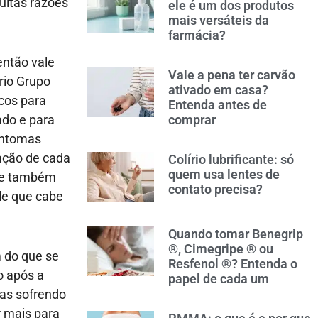
uitas razões
ele é um dos produtos
mais versáteis da
farmácia?
então vale
Vale a pena ter carvão
rio Grupo
ativado em casa?
cos para
Entenda antes de
ado e para
comprar
sintomas
tação de cada
Colírio lubrificante: só
quem usa lentes de
s e também
contato precisa?
le que cabe
Quando tomar Benegrip
®, Cimegripe ® ou
 do que se
Resfenol ®? Entenda o
o após a
papel de cada um
as sofrendo
r mais para