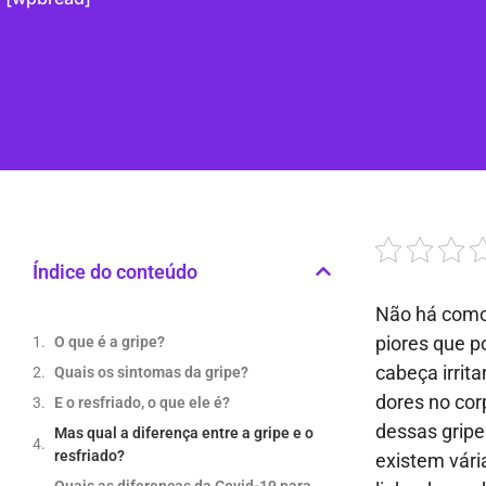
Índice do conteúdo
Não há como 
piores que p
O que é a gripe?
cabeça irrit
Quais os sintomas da gripe?
dores no cor
E o resfriado, o que ele é?
dessas gripe
Mas qual a diferença entre a gripe e o
resfriado?
existem vári
Quais as diferenças da Covid-19 para