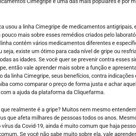
icamentos Cimegripe é uma das mais populares e por m
a usou a linha Cimegripe de medicamentos antigripais, 
pouco mais sobre esses remédios criados pelo laborató
linha contém vários medicamentos diferentes e específi
 seja, existe um ótimo para cada nível de gripe ou resfri
odas as idades. Se você quer se prevenir contra esses 
ipe, então vale aprender mais sobre a função e apresen
da linha Cimegripe, seus benefícios, contra indicaçõe
aiba como comparar o preço de forma justa e achar aque
 com a ajuda da plataforma da Cliquefarma.
 o que realmente é a gripe? Muitos nem mesmo entendem
írus que afeta milhares de pessoas todos os anos. Mesm
vírus da Covid-19, ainda é muito comum que haja pesso
comum. Se você não sabe muito sobre ela, vale aprende