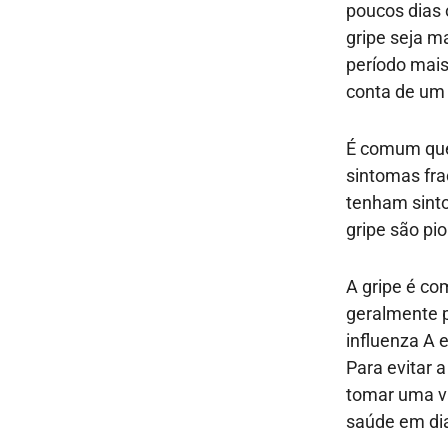
poucos dias 
gripe seja m
período mais
conta de um 
É comum que 
sintomas fr
tenham sinto
gripe são pi
A gripe é co
geralmente p
influenza A 
Para evitar 
tomar uma va
saúde em di