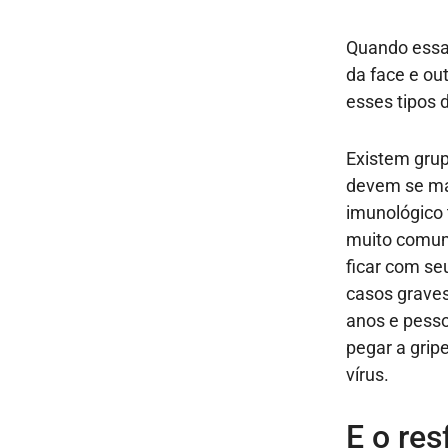
Quando essa 
da face e ou
esses tipos 
Existem grup
devem se ma
imunológico 
muito comum
ficar com se
casos graves
anos e pess
pegar a grip
vírus.
E o res