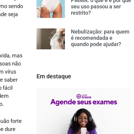
PMMA: o que é e por que
esmo sendo
seu uso passou a ser
restrito?
ade seja
Nebulização: para quem
é recomendada e
quando pode ajudar?
vida, mas
ssoas não
m vírus
Em destaque
te saber
 fácil
odem
o.
uão forte
pe dure