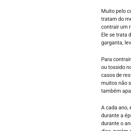
Muito pelo c
tratam do me
contrair um 
Ele se trata 
garganta, le
Para contrai
ou tossido no
casos de res
muitos não s
também apar
A cada ano, 
durante a ép
durante o an