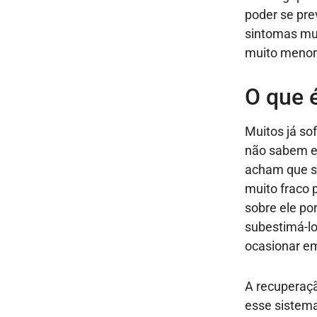
poder se pre
sintomas mui
muito menor.
O que é
Muitos já so
não sabem ex
acham que sa
muito fraco 
sobre ele po
subestimá-l
ocasionar em
A recuperaç
esse sistema