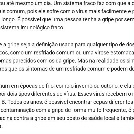
ou até mesmo um dia. Um sistema fraco faz com que a o
ais comum, pois ele sofre com o vírus mais facilmente e
 longo. É possível que uma pessoa tenha a gripe por se
sistema imunológico fraco.
a gripe seja a definição usada para qualquer tipo de d
acos, como um resfriado comum ou uma virose estomaca
mas parecidos com os da gripe. Mas na realidade os si
ores que os sintomas de um resfriado comum e podem du
mum em épocas de frio, como o inverno ou outono, e ela
or dois tipos diferentes de vírus. Esses vírus recebem o
e B. Todos os anos, é possível encontrar cepas diferentes
a contaminação com a gripe de forma muito frequente, é 
cina contra a gripe em seu posto de saúde local e tam
a.