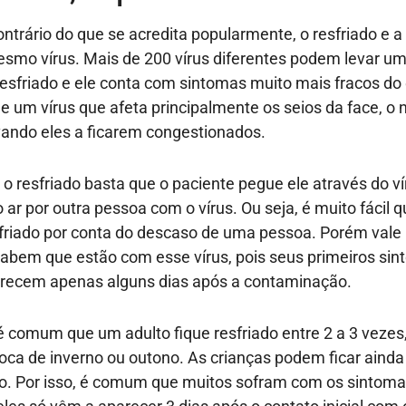
ontrário do que se acredita popularmente, o resfriado e a
smo vírus. Mais de 200 vírus diferentes podem levar u
resfriado e ele conta com sintomas muito mais fracos do 
de um vírus que afeta principalmente os seios da face, o n
vando eles a ficarem congestionados.
r o resfriado basta que o paciente pegue ele através do ví
 ar por outra pessoa com o vírus. Ou seja, é muito fácil q
friado por conta do descaso de uma pessoa. Porém vale
abem que estão com esse vírus, pois seus primeiros si
ecem apenas alguns dias após a contaminação.
é comum que um adulto fique resfriado entre 2 a 3 vezes
oca de inverno ou outono. As crianças podem ficar aind
o. Por isso, é comum que muitos sofram com os sintoma