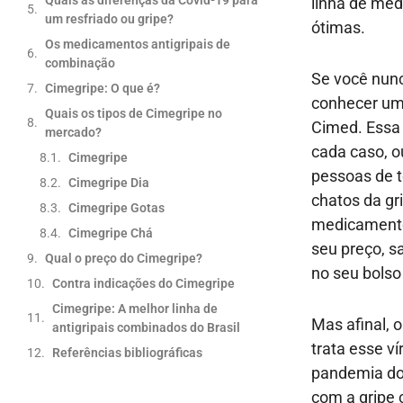
linha de med
um resfriado ou gripe?
ótimas.
Os medicamentos antigripais de
combinação
Se você nunc
Cimegripe: O que é?
conhecer um 
Quais os tipos de Cimegripe no
Cimed. Essa 
mercado?
cada caso, ou
Cimegripe
pessoas de t
Cimegripe Dia
chatos da gr
Cimegripe Gotas
medicamento 
Cimegripe Chá
seu preço, s
Qual o preço do Cimegripe?
no seu bolso
Contra indicações do Cimegripe
Cimegripe: A melhor linha de
Mas afinal,
antigripais combinados do Brasil
trata esse v
Referências bibliográficas
pandemia do 
com a gripe 