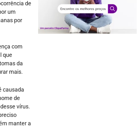
corrência de
 por um
manas por
oença com
l que
ntomas da
rar mais.
 é causada
 nome de
 desse vírus.
preciso
bém manter a