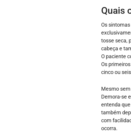
Quais 
Os sintomas 
exclusivame
tosse seca, 
cabeça e tam
O paciente c
Os primeiros
cinco ou sei
Mesmo sem te
Demora-se em
entenda que 
também depe
com facilid
ocorra.