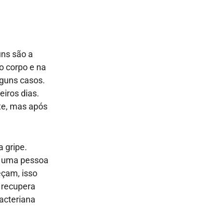
ns são a
o corpo e na
lguns casos.
eiros dias.
ite, mas após
 gripe.
e uma pessoa
eçam, isso
 recupera
acteriana