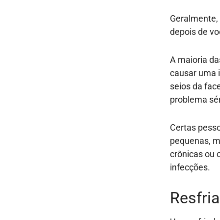
Geralmente, 
depois de vo
A maioria d
causar uma i
seios da fac
problema sé
Certas pesso
pequenas, m
crônicas ou 
infecções.
Resfri