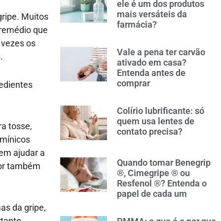
ele é um dos produtos
mais versáteis da
gripe. Muitos
farmácia?
 remédio que
s vezes os
Vale a pena ter carvão
.
ativado em casa?
Entenda antes de
comprar
redientes
Colírio lubrificante: só
quem usa lentes de
a tosse,
contato precisa?
amínicos
dem ajudar a
Quando tomar Benegrip
dor também
®, Cimegripe ® ou
Resfenol ®? Entenda o
papel de cada um
as da gripe,
rtante