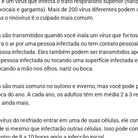
é um vírus que infecta o trato respiratório superior (nariz
 vocais e garganta). Mais de 200 vírus diferentes podem
as o rinovírus é o culpado mais comum.
s são transmitidos quando você inala um vírus que foi to
ra o ar por uma pessoa infectada ou tem contato pessoa
soa infectada. Eles também podem ser transmitidos ap
essoa infectada ou tocando uma superfície infectada e
ocando a mão nos olhos, nariz ou boca.
s são mais comuns no outono e inverno, mas você pode 
ca do ano. A cada ano, os adultos têm em média 2 a 3 re
 ainda mais.
vírus do resfriado entrar em uma de suas células, ele c
 de si mesmo que infectarão outras células. Isso pode co
tro de 8 a 10 horas após a infecção inicial.