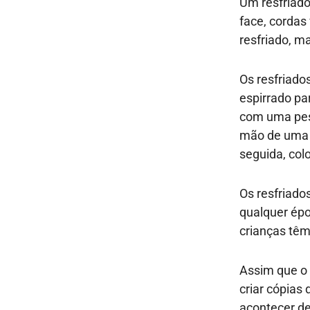
Um resfriado 
face, cordas
resfriado, m
Os resfriado
espirrado pa
com uma pes
mão de uma p
seguida, col
Os resfriado
qualquer épo
crianças têm
Assim que o 
criar cópias
acontecer den