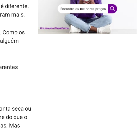
é diferente.
uram mais.
o. Como os
a alguém
ferentes
ganta seca ou
me do que o
ias. Mas