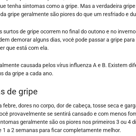
ue tenha sintomas como a gripe. Mas a verdadeira gripe 
da gripe geralmente são piores do que um resfriado e d
s surtos de gripe ocorrem no final do outono e no invern
em demorar alguns dias, você pode passar a gripe par
er que está com ela.
ralmente causada pelos vírus influenza A e B. Existem di
us da gripe a cada ano.
s de gripe
a febre, dores no corpo, dor de cabeça, tosse seca e gar
Você provavelmente se sentirá cansado e com menos fo
intomas geralmente são os piores nos primeiros 3 ou 4 d
e 1 a 2 semanas para ficar completamente melhor.