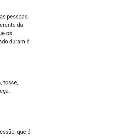
as pessoas,
ferente da
que os
iado duram é
, tosse,
eça,
ressão, que é