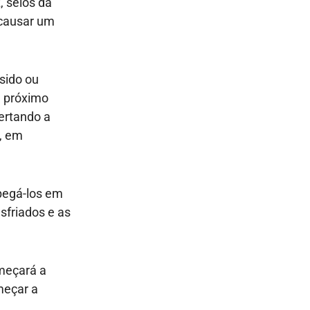
, seios da
 causar um
ssido ou
l próximo
ertando a
, em
pegá-los em
sfriados e as
omeçará a
meçar a