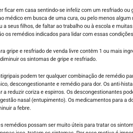
 ficar em casa sentindo-se infeliz com um resfriado ou 
 ao médico em busca de uma cura, ou pelo menos algum
 a seus filhos, de faltar ao trabalho ou à escola e muita
são os remédios indicados para lidar com essas condições
a gripe e resfriado de venda livre contêm 1 ou mais ing
 diminuir os sintomas de gripe e resfriado.
igripais podem ter qualquer combinação de remédio par
nico, descongestionante e remédio para dor. Os anti-hist
 a reduzir coriza e espirros. Os descongestionantes po
ongestão nasal (entupimento). Os medicamentos para a 
inuir a febre.
 remédios possam ser muito úteis para tratar os sintom
penas isso, tratam os sintomas. Por esse motivo é impo