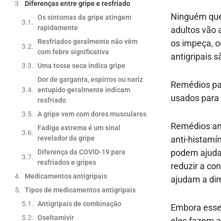
Diferenças entre gripe e resfriado
Ninguém quer
Os sintomas da gripe atingem
rapidamente
adultos vão
Resfriados geralmente não vêm
os impeça, ou
com febre significativa
antigripais 
Uma tosse seca indica gripe
Dor de garganta, espirros ou nariz
Remédios par
entupido geralmente indicam
usados ​​para
resfriado
A gripe vem com dores musculares
Remédios ant
Fadiga extrema é um sinal
revelador da gripe
anti-histamí
podem ajudar
Diferença da COVID-19 para
resfriados e gripes
reduzir a c
Medicamentos antigripais
ajudam a dim
Tipos de medicamentos antigripais
Antigripais de combinação
Embora esses
Oseltamivir
eles fazem a