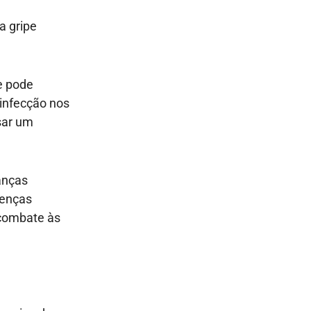
a gripe
e pode
infecção nos
sar um
ianças
oenças
 combate às