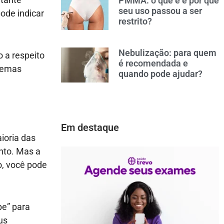
PMMA: o que é e por que
seu uso passou a ser
ode indicar
restrito?
Nebulização: para quem
o a respeito
é recomendada e
lemas
quando pode ajudar?
Em destaque
ioria das
nto. Mas a
o, você pode
pe” para
us