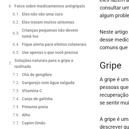
Fatos sobre medicamentos antigripais
consultar um
Eles não são uma cura
algum proble
Eles tratam muitos sintomas
Crianças pequenas não devem
Neste artigo
tomá-los
desse medic
Fique alerta para efeitos colaterais
comuns que s
Use apenas o que você precisa
Soluções naturais para a gripe e
Gripe
resfriado
Chá de gengibre
A gripe é um
Gargarejo com água salgada
pessoas que
Vitamina C
recuperação 
Canja de galinha
se sentir mu
Pimenta preta
Alho
A gripe é um
Capim-limão
descrever qu