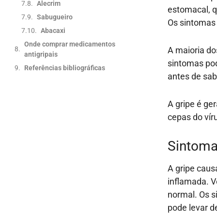
Alecrim
estomacal, q
Sabugueiro
Os sintomas 
Abacaxi
Onde comprar medicamentos
A maioria do
antigripais
sintomas pod
Referências bibliográficas
antes de sab
A gripe é ge
cepas do vír
Sintoma
A gripe caus
inflamada. 
normal. Os s
pode levar d