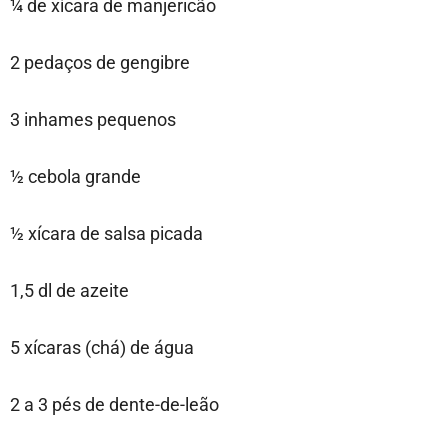
¼ de xícara de manjericão
2 pedaços de gengibre
3 inhames pequenos
½ cebola grande
½ xícara de salsa picada
1,5 dl de azeite
5 xícaras (chá) de água
2 a 3 pés de dente-de-leão