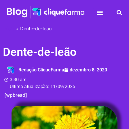
Início
»
Dente-de-leão
Dente-de-leão
Redação CliqueFarma
dezembro 8, 2020
3:30 am
Última atualização:
11/09/2025
[wpbread]