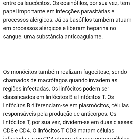
entre os leucócitos. Os eosinófilos, por sua vez, têm
papel importante em infecções parasitárias e
processos alérgicos. Já os basófilos também atuam
em processos alérgicos e liberam heparina no
sangue, uma substância anticoagulante.
Os monócitos também realizam fagocitose, sendo
chamados de macrófagos quando invadem as
regiões infectadas. Os linfócitos podem ser
classificados em linfócitos B e linfócitos T. Os
linfócitos B diferenciam-se em plasmócitos, células
responsáveis pela produção de anticorpos. Os
linfócitos T, por sua vez, dividem-se em duas classes:
CD8 e CD4. O linfócitos T CD8 matam células
infectadas, e os CD4 atuam ativando outras células,