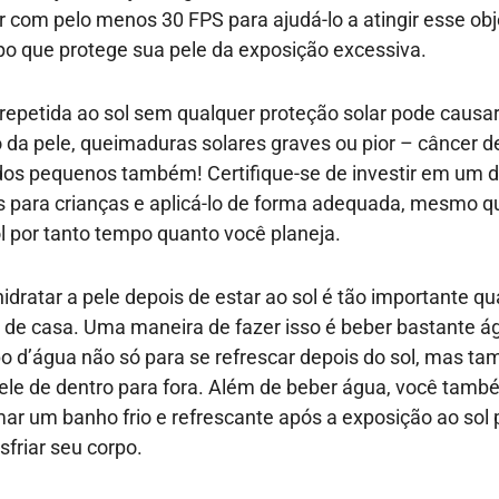
ar com pelo menos 30 FPS para ajudá-lo a atingir esse obj
 que protege sua pele da exposição excessiva.
repetida ao sol sem qualquer proteção solar pode causa
 da pele, queimaduras solares graves ou pior – câncer de
dos pequenos também! Certifique-se de investir em um 
res para crianças e aplicá-lo de forma adequada, mesmo q
l por tanto tempo quanto você planeja.
idratar a pele depois de estar ao sol é tão importante qu
r de casa. Uma maneira de fazer isso é beber bastante á
 d’água não só para se refrescar depois do sol, mas t
pele de dentro para fora. Além de beber água, você tam
mar um banho frio e refrescante após a exposição ao sol 
esfriar seu corpo.