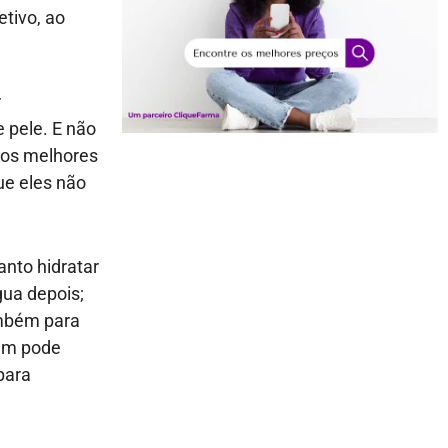
etivo, ao
r
 pele. E não
dos melhores
ue eles não
anto hidratar
gua depois;
ambém para
bém pode
para