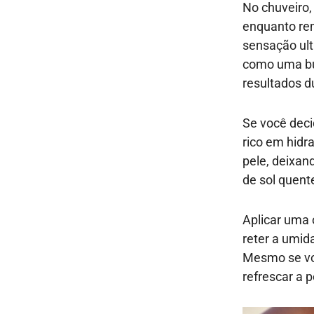
No chuveiro,
enquanto rem
sensação ult
como uma buc
resultados d
Se você deci
rico em hidr
pele, deixan
de sol quent
Aplicar uma 
reter a umid
Mesmo se voc
refrescar a p