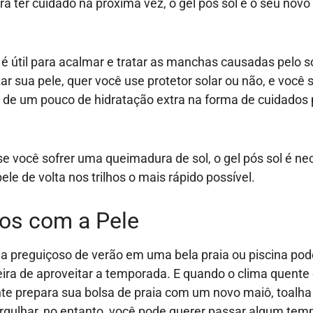
ara ter cuidado na próxima vez, o gel pós sol é o seu nov
 é útil para acalmar e tratar as manchas causadas pelo sol
tar sua pele, quer você use protetor solar ou não, e voc
r de um pouco de hidratação extra na forma de cuidados 
.
se você sofrer uma queimadura de sol, o gel pós sol é ne
ele de volta nos trilhos o mais rápido possível.
os com a Pele
a preguiçoso de verão em uma bela praia ou piscina pod
ra de aproveitar a temporada. E quando o clima quente
e prepara sua bolsa de praia com um novo maiô, toalh
gulhar, no entanto, você pode querer passar algum tem