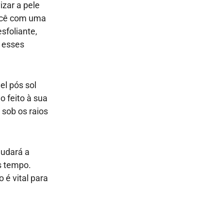
izar a pele
você com uma
sfoliante,
 esses
el pós sol
o feito à sua
 sob os raios
judará a
s tempo.
 é vital para