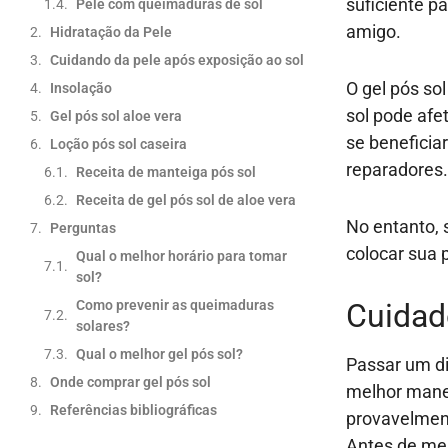
suficiente p
Pele com queimaduras de sol
amigo.
Hidratação da Pele
Cuidando da pele após exposição ao sol
O gel pós sol
Insolação
sol pode afe
Gel pós sol aloe vera
se beneficia
Loção pós sol caseira
reparadores
Receita de manteiga pós sol
Receita de gel pós sol de aloe vera
No entanto, 
Perguntas
colocar sua p
Qual o melhor horário para tomar
sol?
Como prevenir as queimaduras
Cuidad
solares?
Qual o melhor gel pós sol?
Passar um di
Onde comprar gel pós sol
melhor manei
Referências bibliográficas
provavelment
Antes de mer