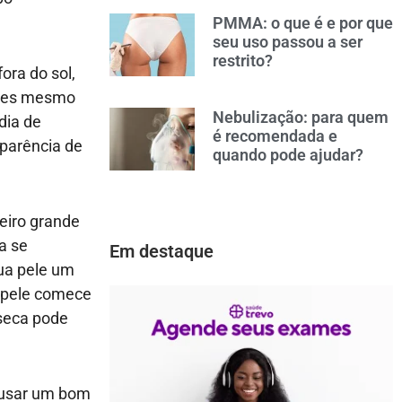
PMMA: o que é e por que
seu uso passou a ser
restrito?
ora do sol,
antes mesmo
Nebulização: para quem
dia de
é recomendada e
aparência de
quando pode ajudar?
eiro grande
a se
Em destaque
ua pele um
a pele comece
 seca pode
 usar um bom