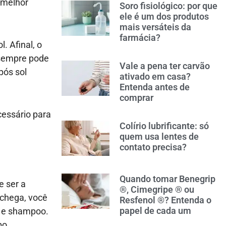
o melhor
Soro fisiológico: por que
ele é um dos produtos
mais versáteis da
farmácia?
. Afinal, o
ê sempre pode
Vale a pena ter carvão
pós sol
ativado em casa?
Entenda antes de
comprar
cessário para
Colírio lubrificante: só
quem usa lentes de
contato precisa?
Quando tomar Benegrip
e ser a
®, Cimegripe ® ou
 chega, você
Resfenol ®? Entenda o
papel de cada um
a e shampoo.
po