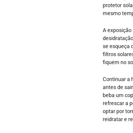
protetor sol
mesmo tempo
A exposição 
desidratação
se esqueça 
filtros sola
fiquem no so
Continuar a h
antes de sai
beba um copo
refrescar a 
optar por to
reidratar e r