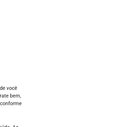
 de você
drate bem,
e conforme